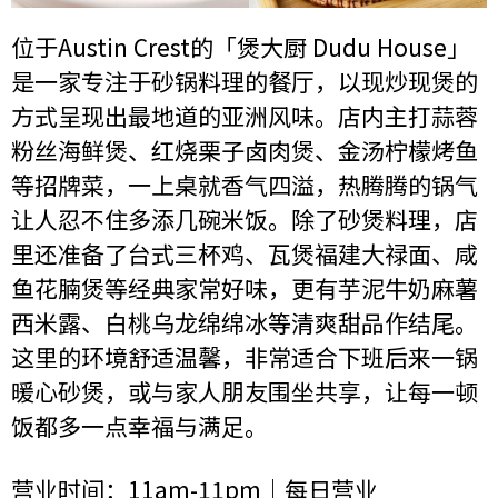
位于Austin Crest的「煲大厨 Dudu House」
是一家专注于砂锅料理的餐厅，以现炒现煲的
方式呈现出最地道的亚洲风味。店内主打蒜蓉
粉丝海鲜煲、红烧栗子卤肉煲、金汤柠檬烤鱼
等招牌菜，一上桌就香气四溢，热腾腾的锅气
让人忍不住多添几碗米饭。除了砂煲料理，店
里还准备了台式三杯鸡、瓦煲福建大禄面、咸
鱼花腩煲等经典家常好味，更有芋泥牛奶麻薯
西米露、白桃乌龙绵绵冰等清爽甜品作结尾。
这里的环境舒适温馨，非常适合下班后来一锅
暖心砂煲，或与家人朋友围坐共享，让每一顿
饭都多一点幸福与满足。
营业时间：11am-11pm｜每日营业