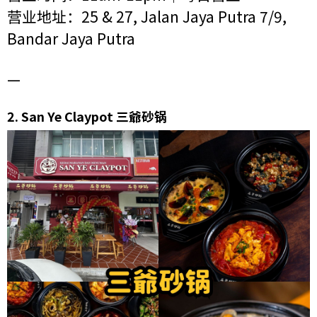
营业地址：25 & 27, Jalan Jaya Putra 7/9,
Bandar Jaya Putra
—
2.
San Ye Claypot 三爺砂锅