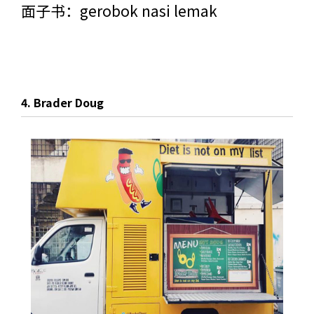
面子书：
gerobok nasi lemak
4. Brader Doug