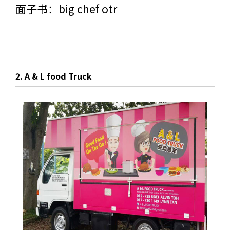
面子书：
big chef otr
2. A & L food Truck