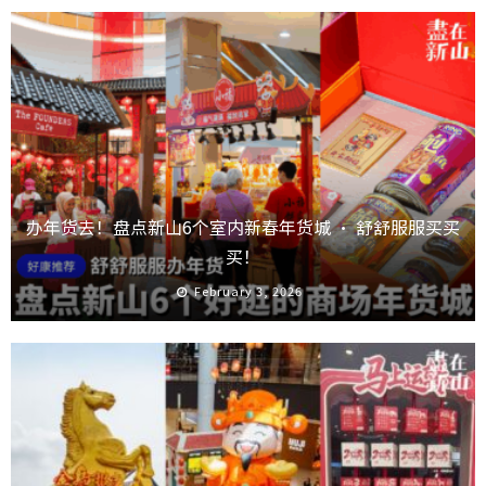
办年货去！盘点新山6个室内新春年货城 · 舒舒服服买买
买！
February 3, 2026