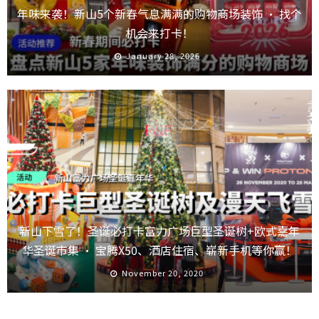
年味来袭！新山5个新春气息满满的购物商场装饰 · 找个
机会来打卡！
January 28, 2026
新山下雪了！圣诞必打卡富力广场巨型圣诞树+欧式嘉年
华圣诞市集 · 宝腾X50、酒店住宿、崭新手机等你赢！
November 20, 2020