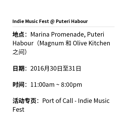
Indie Music Fest @ Puteri Habour
地点
：Marina Promenade, Puteri
Habour（Magnum 和 Olive Kitchen
之间）
日期
：2016月30日至31日
时间
：11:00am ~ 8:00pm
活动专页
：
Port of Call - Indie Music
Fest