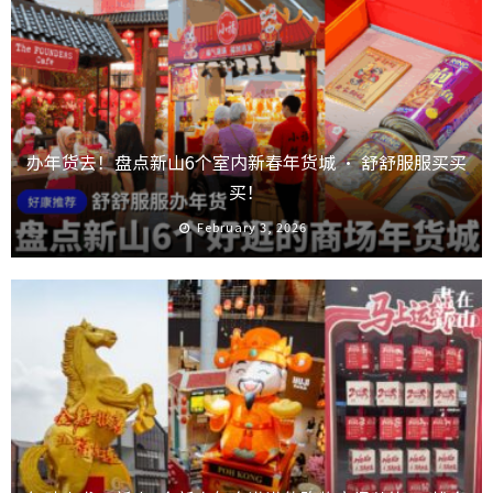
办年货去！盘点新山6个室内新春年货城 · 舒舒服服买买
买！
February 3, 2026