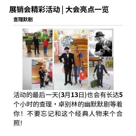
展销会精彩活动 | 大会亮点一览
查理默剧
活动的最后一天(
3
月
13
日)也会有长达
5
个小时的查理·卓别林的幽默默剧等着
你！不要忘记和这个经典人物来个合
照！