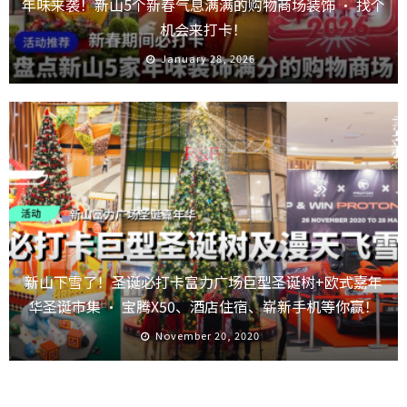
年味来袭！新山5个新春气息满满的购物商场装饰 · 找个
机会来打卡！
January 28, 2026
新山下雪了！圣诞必打卡富力广场巨型圣诞树+欧式嘉年
华圣诞市集 · 宝腾X50、酒店住宿、崭新手机等你赢！
November 20, 2020