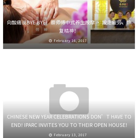
向酸痛说BYE BYE！蔡师傅中式养生按摩 · 按走疲劳、恢
复精神！
February 16, 2017
CHINESE NEW YEAR CELEBRATIONS DON’T HAVE TO
END! IPARC INVITES YOU TO THEIR OPEN HOUSE!
February 13, 2017