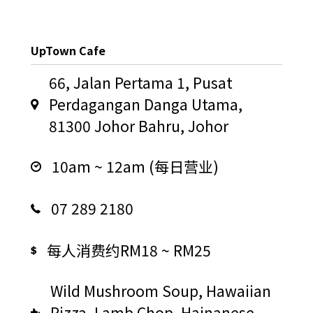
UpTown Cafe
66, Jalan Pertama 1, Pusat
Perdagangan Danga Utama,
81300 Johor Bahru, Johor
10am ~ 12am (每日营业)
07 289 2180
每人消费约RM18 ~ RM25
Wild Mushroom Soup, Hawaiian
Pizza, Lamb Chop, Hainanese