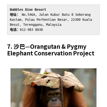
Bubbles Dive Resort
地址：
 No.546A, Jalan Kubur Batu 8 Seberang 
Kastam, Pulau Perhentian Besar, 22300 Kuala 
电话：
012-983 8038
7.
沙巴—
Orangutan & Pygmy
Elephant Conservation Project