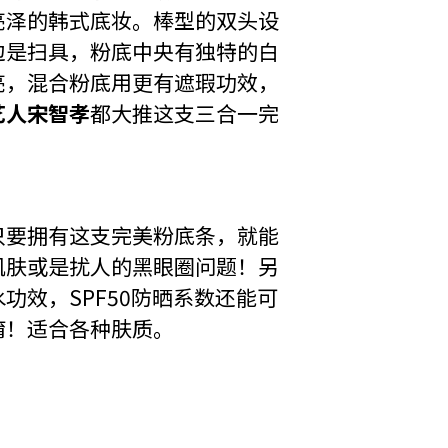
亮泽的韩式底妆。棒型的双头设
边是扫具，粉底中央有独特的白
亮，混合粉底用更有遮瑕功效，
艺人宋智孝
都大推这支三合一完
只要拥有这支完美粉底条，就能
肌肤或是扰人的黑眼圈问题！另
功效，SPF50防晒系数还能可
唷！适合各种肤质。