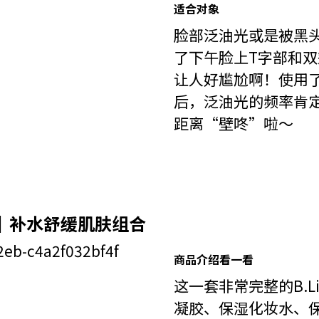
适合对象
脸部泛油光或是被黑
了下午脸上T字部和
让人好尴尬啊！使用了
后，泛油光的频率肯
距离“壁咚”啦～
 Set｜补水舒缓肌肤组合
商品介绍看一看
这一套非常完整的B.
凝胶、保湿化妆水、