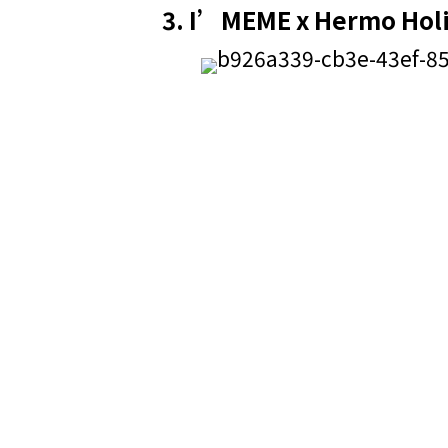
3.
I’MEME x Hermo Hol