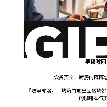
早餐时间
设备齐全，厨房内阵阵
「吃早餐咯。」烤箱内飘出面包烤好
的咖啡香气