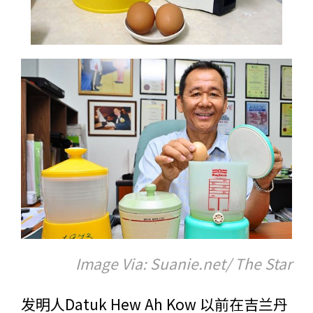
Image Via: Suanie.net/ The Star
发明人Datuk Hew Ah Kow 以前在吉兰丹