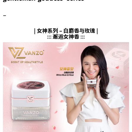
–
| 女神系列 – 白麝香与玫瑰 |
::: 邂逅女神香 :::