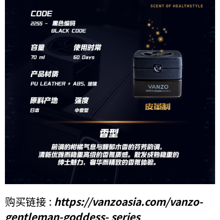
购买链接 :
https://vanzoasia.com/vanzo-
gentleman-goddess- series