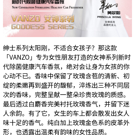
绅士系列太阳刚，不适合女孩子？那这款
「VANZO」专为女性朋友打造的女神系列新时
代除菌健康汽车香氛，绝对会让身为女孩的你
心动不已。香味中保留了玫瑰含苞的清新、初
绽的柔嫩再到盛开的馥郁，淬炼出三种不同层
次的香味，完整呈献一整朵珍贵玫瑰的质感。
最后透过白麝香完美衬托玫瑰香气，并留下迷
人余韵。有了它，女生的车上都会散发出女人
味十足的香气。纯白加上玫瑰金色系的皮革外
形，也透露出温柔有韵味的女性品质。