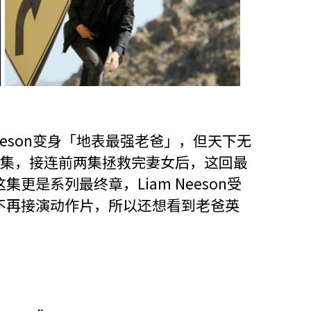
 Neeson变身「地表最强老爸」，但天下无
3集，接连前两集拯救完妻女后，这回最
更是系列最终章，Liam Neeson受
不再接演动作片，所以还想看到老爸英