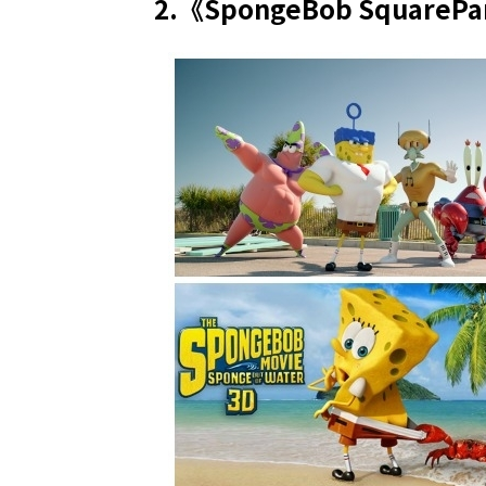
2.《SpongeBob SquarePa