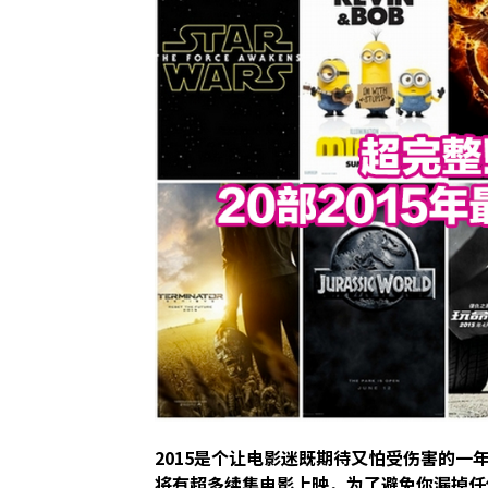
2015是个让电影迷既期待又怕受伤害的
将有超多续集电影上映，为了避免你漏掉任