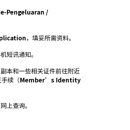
择
e-Pengeluaran /
lication
，填妥所需资料。
手机短讯通知。
正副本和一些相关证件前往附近
证手续（
Member’s Identity
可网上查询。