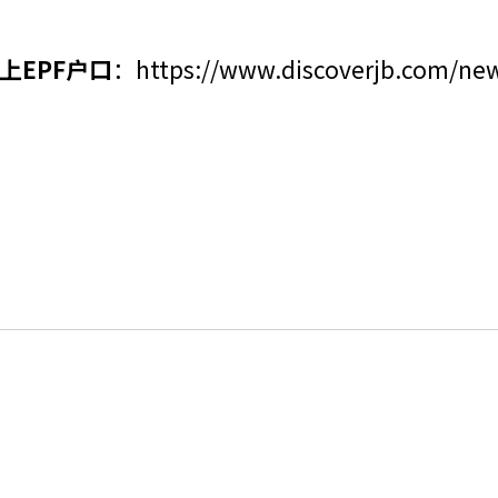
上EPF户口
：
https://www.discoverjb.com/new