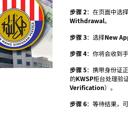
步骤 2
：在页面中选
Withdrawal
。
步骤 3
：选择
New App
步骤 4
：你将会收到
步骤 5
：携带身份证
的
KWSP
柜台处理验
Verification
）。
步骤 6
：等待结果，