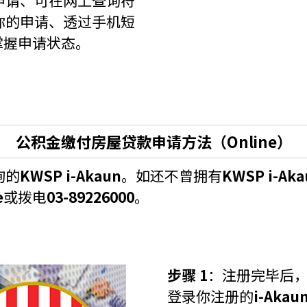
申请、可在网上查询符
你的申请、透过手机短
掌握申请状态。
公积金缴付房屋贷款申请方法（Online）
询的
KWSP i-Akaun
。如还不曾拥有
KWSP i-Aka
e
或拨电
03-89226000
。
步骤 1
：注册完毕后
登录你注册的
i-Akau