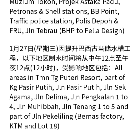
Muzium Tokoh, Projek Astaka Padu,
Petronas & Shell stations, BB Point,
Traffic police station, Polis Depoh &
FRU, Jln Tebrau (BHP to Fella Design)
1月27日(星期三)因提升巴西古当储水槽工
程，以下地区制水时间将从中午12点至午
夜12点(12小时)，受影响地区包括：All
areas in Tmn Tg Puteri Resort, part of
Kg Pasir Putih, Jln Pasir Putih, Jln Sek
Agama, Jln Delima, Jln Pengkalan 1 to
4, Jln Muhibbah, Jln Tenang 1 to 5 and
part of Jln Pekeliling (Bernas factory,
KTM and Lot 18)