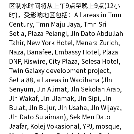
区制水时间将从上午9点至晚上9点(12小
时)，受影响地区包括：All areas in Tmn
Century, Tmn Maju Jaya, Tmn Sri
Setia, Plaza Pelangi, Jln Dato Abdullah
Tahir, New York Hotel, Menara Zurich,
Naza, Banafee, Embassy Hotel, Plaza
DNP, Kiswire, City Plaza, Selesa Hotel,
Twin Galaxy development project,
Setia 88, all areas in Wadihana (Jln
Senyum, Jln Alimat, Jln Sekolah Arab,
Jln Wakaf, Jln Ulamak, Jln Sipi, Jln
Bulat, Jln Bujur, Jln Usaha, Jln Wijaya,
Jln Dato Sulaiman), Sek Men Dato
Jaafar, Kolej Vokasional, YPJ, mosque,