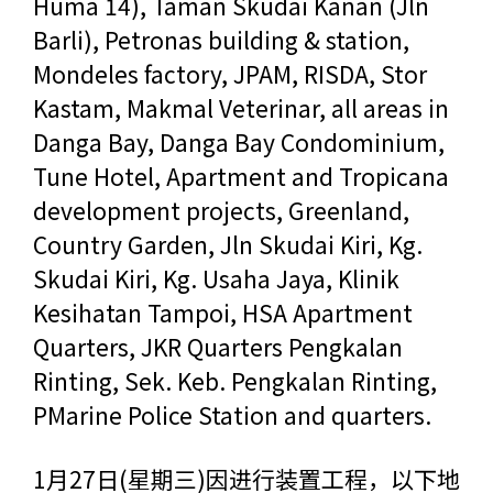
Huma 14), Taman Skudai Kanan (Jln
Barli), Petronas building & station,
Mondeles factory, JPAM, RISDA, Stor
Kastam, Makmal Veterinar, all areas in
Danga Bay, Danga Bay Condominium,
Tune Hotel, Apartment and Tropicana
development projects, Greenland,
Country Garden, Jln Skudai Kiri, Kg.
Skudai Kiri, Kg. Usaha Jaya, Klinik
Kesihatan Tampoi, HSA Apartment
Quarters, JKR Quarters Pengkalan
Rinting, Sek. Keb. Pengkalan Rinting,
PMarine Police Station and quarters.
1月27日(星期三)因进行装置工程，以下地