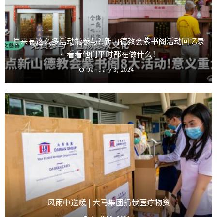
原来有这么多活动能参与?!新山德教会紫书阁活动回忆录
· 看看他们平时都在做什么！
January 3, 2024
风雨中送暖 | 大马集团捐献医疗物资