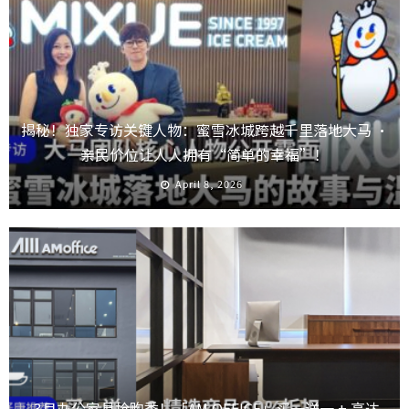
揭秘！独家专访关键人物：蜜雪冰城跨越千里落地大马 ·
亲民价位让人人拥有“简单的幸福”！
April 8, 2026
3月办公家具抢购季！「AM OFFICE」买一送一 + 高达