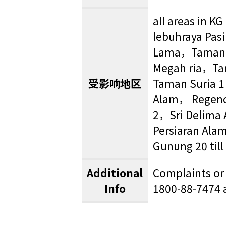
all areas in 
lebuhraya Pas
Lama，Taman P
Megah ria，Ta
受影响地区
Taman Suria 1
Alam， Regency
2，Sri Delima 
Persiaran Ala
Gunung 20 til
Additional
Complaints or
Info
1800-88-7474 