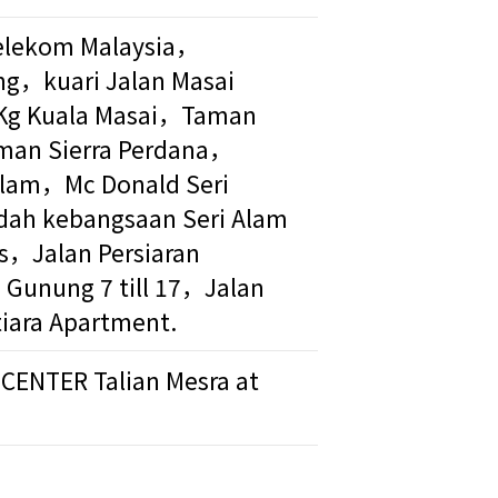
Telekom Malaysia，
ng，kuari Jalan Masai
Kg Kuala Masai，Taman
man Sierra Perdana，
Alam，Mc Donald Seri
dah kebangsaan Seri Alam
s，Jalan Persiaran
 Gunung 7 till 17，Jalan
iara Apartment.
 CENTER Talian Mesra at