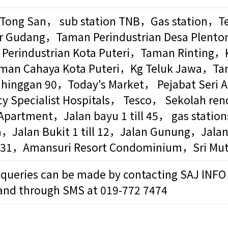
KG Tong San， sub station TNB，Gas station，
ir Gudang，Taman Perindustrian Desa Plento
erindustrian Kota Puteri，Taman Rinting，
man Cahaya Kota Puteri，Kg Teluk Jawa，Ta
 hinggan 90，Today's Market， Pejabat Seri 
 Specialist Hospitals， Tesco， Sekolah ren
Apartment，Jalan bayu 1 till 45， gas station
m，Jalan Bukit 1 till 12，Jalan Gunung，Jalan
l 31，Amansuri Resort Condominium，Sri Mut
 queries can be made by contacting SAJ INFO
and through SMS at 019-772 7474