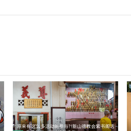
落
原来有这么多活动能参与?!新山德教会紫书阁活