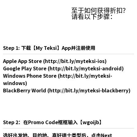
至于如何获得折扣？
请看以下步骤：
Step 1: 下载【My Teksi】App并注册使用
Apple App Store (
http://bit.ly/myteksi-ios
)
Google Play Store (
http://bit.ly/myteksi-android
)
Windows Phone Store (
http://bit.ly/myteksi-
windows
)
BlackBerry World (
http://bit.ly/myteksi-blackberry
)
Step 2：在Promo Code框框输入【wgoijb】
选好出发地、目的地、喜好德士类型后，点击Next