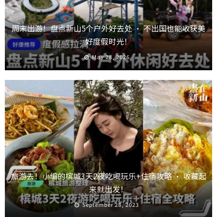
周末出游！盘点新山5个户外好去处 · 不出国也能收获美
好度假时光！
May 28, 2026
旅游去！小编的槟城3天2夜吃喝玩乐+住宿攻略 · 收藏起
来就出发！
September 28, 2023