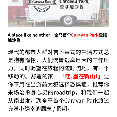
A place like no other：全马首个
Caravan Park
登陆
迪沙鲁
现代的都市人群对吉卜赛式的生活方式总
是抱有憧憬，人们渴望逃离巨大的工作压
力，同时渴望在旅程的随时随地，有一个
移动的、舒适的家。
「哇,盡在新山!」
让
你不用在出游前大犯选择恐惧症，推荐你
来场治愈身心灵的roadtrip，和我们一起
从南出发，到全马首个Caravan Park渡过
充满小确幸的周末 / 假期。