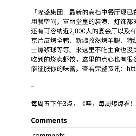
「隆盛集团」最新的高档中餐厅现已在Par
用餐空间，富丽堂皇的装潢、灯饰都
还有可容纳近2,000人的宴会厅以
京片皮烤全鸭、新疆孜然烤羊腿、特
士爆浆球等等。来这里不吃主食也没
吃到的烧卖虾饺，这里的点心也有很
能征服你的味蕾。查看完整资讯：
ht
–
每周五下午3点，《哇，每周爆爆看
Comments
comments