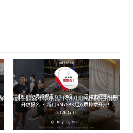
【哇，每周爆爆看！#188】—— 运动主题嘉年华
开放报名 · 新山RM788K起双层排楼开卖！
20260731
July 30, 2026