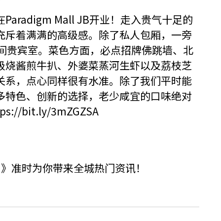
adigm Mall JB开业！走入贵气十足的
充斥着满满的高级感。除了私人包厢，一旁
及4间贵宾室。菜色方面，必点招牌佛跳墙、北
级烧酱煎牛扒、外婆菜蒸河生虾以及荔枝芝
关系，点心同样很有水准。除了我们平时能
多特色、创新的选择，老少咸宜的口味绝对
tps://bit.ly/3mZGZSA
！》准时为你带来全城热门资讯！