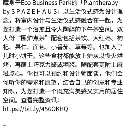
藏身于Eco Business Park的「Plantherapy
by S P A Z E H A U S」以生活仪式感为设计理
念，将室内设计与生活仪式感融合在一起，为
您打造一个治愈且令人陶醉的下午茶空间。双
人份“围炉煮茶”配套包括茶饮、大红枣、枸
杞、果仁、面包、小番茄、草莓等。也加入了
儿时小饼干。这些食材都能放上炉炭以慢火烘
烤，再蘸上巧克力酱或糖浆。随配套更附上麻
糍点心。你也可以预约和设计师面谈，他们会
倾听你的需求和愿望，结合自己的创意和专业
知识，为您打造一个既充满美感又实用的居住
空间。查看完整资讯：
https://bit.ly/456OKHQ
–