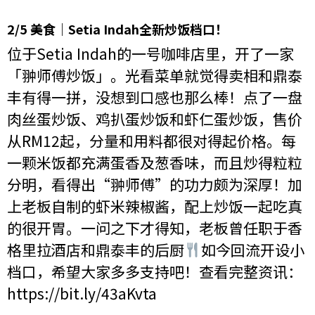
2/5 美食｜Setia Indah全新炒饭档口！
位于Setia Indah的一号咖啡店里，开了一家
「翀师傅炒饭」。光看菜单就觉得卖相和鼎泰
丰有得一拼，没想到口感也那么棒！点了一盘
肉丝蛋炒饭、鸡扒蛋炒饭和虾仁蛋炒饭，售价
从RM12起，分量和用料都很对得起价格。每
一颗米饭都充满蛋香及葱香味，而且炒得粒粒
分明，看得出“翀师傅”的功力颇为深厚！加
上老板自制的虾米辣椒酱，配上炒饭一起吃真
的很开胃。一问之下才得知，老板曾任职于香
格里拉酒店和鼎泰丰的后厨
如今回流开设小
档口，希望大家多多支持吧！查看完整资讯：
https://bit.ly/43aKvta