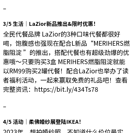
–
3/5 生活｜LaZior新品推出&限时优惠！
全民代餐品牌 LaZior的3种口味代餐都很好
喝，饱腹感也强现在配合L新品“MERIHERS燃
脂阻淀 ”的推出，搭配代餐也有超级劲爆的优
惠哦～只要购买3盒 MERIHERS燃脂阻淀就能
以RM99购买2罐代餐！配合LaZior也举办了读
者福利活动，一起来赢取免费的礼品吧！查看
完整资讯：
https://bit.ly/434Ts78
–
4/5 活动｜柔佛婚纱展登陆IKEA！
2023年，想拍婚纱照，不知道什么价位最实