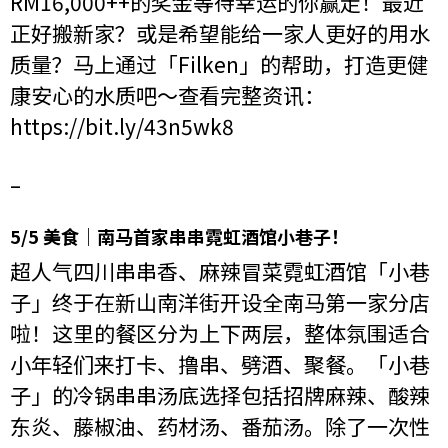
RM16,000++的奖金等待幸运的你赢走！最近
正好搬新家？或是希望能给一家人更好的用水
质量？马上通过「Filken」的帮助，打造更健
康安心的水质吧～查看完整资讯：
https://bit.ly/43n5wk8
–
5/5 美食｜南马首家串串霓虹酒馆小巷子！
超人气四川串串香、麻辣冒菜霓虹酒馆「小巷
子」终于在新山南洋街开设全南马第一家分店
啦！这里的餐区分为上下两层，整体氛围适合
小年轻们来打卡、撸串、劈酒、聚餐。「小巷
子」的冷锅串串汤底选择包括招牌麻辣、酸辣
东炎、藤椒油、药材汤、番茄汤。除了一次性