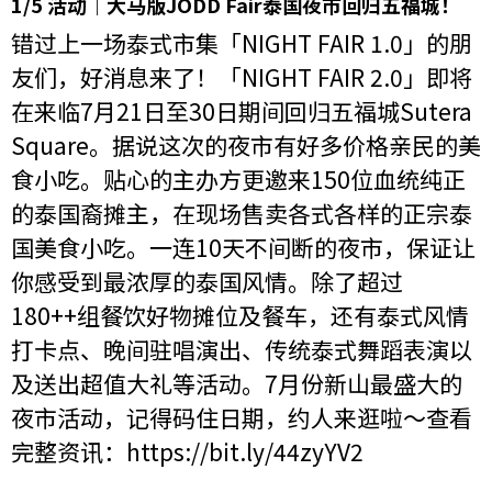
1/5 活动｜大马版JODD Fair泰国夜市回归五福城！
错过上一场泰式市集「NIGHT FAIR 1.0」的朋
友们，好消息来了！「NIGHT FAIR 2.0」即将
在来临7月21日至30日期间回归五福城Sutera
Square。据说这次的夜市有好多价格亲民的美
食小吃。贴心的主办方更邀来150位血统纯正
的泰国裔摊主，在现场售卖各式各样的正宗泰
国美食小吃。一连10天不间断的夜市，保证让
你感受到最浓厚的泰国风情。除了超过
180++组餐饮好物摊位及餐车，还有泰式风情
打卡点、晚间驻唱演出、传统泰式舞蹈表演以
及送出超值大礼等活动。7月份新山最盛大的
夜市活动，记得码住日期，约人来逛啦～查看
完整资讯：
https://bit.ly/44zyYV2