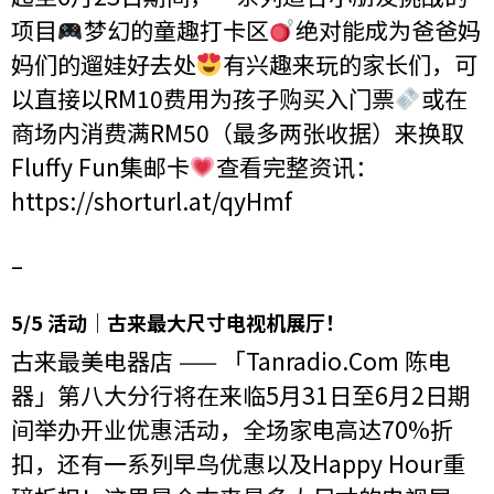
项目
梦幻的童趣打卡区
绝对能成为爸爸妈
妈们的遛娃好去处
有兴趣来玩的家长们，可
以直接以RM10费用为孩子购买入门票
或在
商场内消费满RM50（最多两张收据）来换取
Fluffy Fun集邮卡
查看完整资讯：
h
ttps://shorturl.at/qyHmf
–
5/5 活动｜古来最大尺寸电视机展厅！
古来最美电器店 —— 「Tanradio.Com 陈电
器」第八大分行将在来临5月31日至6月2日期
间举办开业优惠活动，全场家电高达70%折
扣，还有一系列早鸟优惠以及Happy Hour重