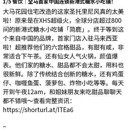
1/5 餐饮｜全马首家中国连锁新港式糖水小吃铺！
大马花园住宅改造的这家圣托里尼风真的太美
啦！原来是在XHS超级火，全球分店超过800
间的新港式糖水小吃铺「简鹿」。终于等到这
个来自中国的品牌，首家门店入驻马来西亚
啦！超推荐他们的六宫格甜品，有甜有咸，非
常适合下午茶。还有仙女人气火锅，颜值爆
表。他们家的糖水、甜品都不会太甜，用料也
很新鲜。除了传统结合创新的糖水，还有鸡蛋
仔、咖喱鱼蛋、菠萝包、炸物小吃等等。每天
开到午夜12am，和姐妹朋友来吃甜品聊聊天
都不错哦～查看完整资讯：
https://shorturl.at/lTEa6
–