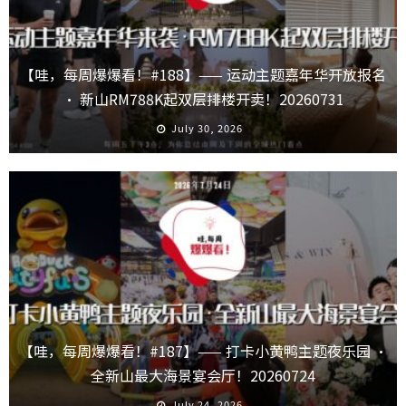
【哇，每周爆爆看！#188】—— 运动主题嘉年华开放报名
· 新山RM788K起双层排楼开卖！20260731
July 30, 2026
【哇，每周爆爆看！#187】—— 打卡小黄鸭主题夜乐园 ·
全新山最大海景宴会厅！20260724
July 24, 2026