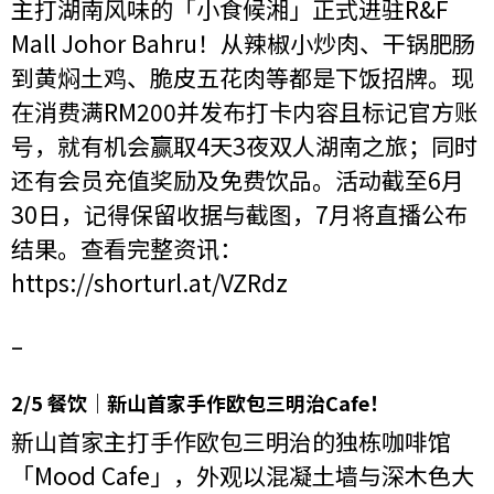
主打湖南风味的「小食候湘」正式进驻R&F
Mall Johor Bahru！从辣椒小炒肉、干锅肥肠
到黄焖土鸡、脆皮五花肉等都是下饭招牌。现
在消费满RM200并发布打卡内容且标记官方账
号，就有机会赢取4天3夜双人湖南之旅；同时
还有会员充值奖励及免费饮品。活动截至6月
30日，记得保留收据与截图，7月将直播公布
结果。查看完整资讯：
https://shorturl.at/VZRdz
–
2/5 餐饮｜新山首家手作欧包三明治Cafe！
新山首家主打手作欧包三明治的独栋咖啡馆
「Mood Cafe」，外观以混凝土墙与深木色大