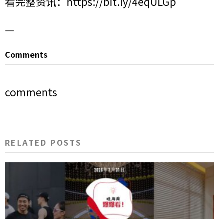
看完整资讯：
https://bit.ly/4eqULGp
—
Comments
comments
RELATED POSTS