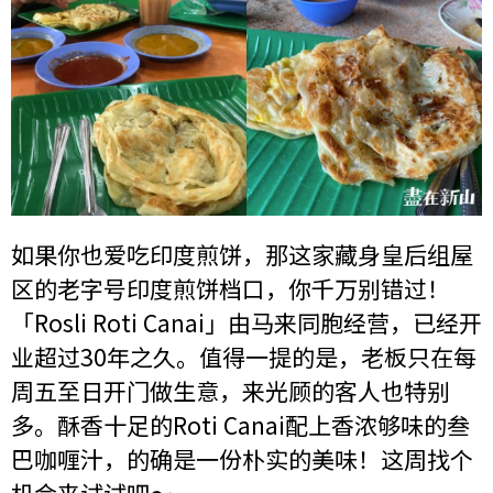
如果你也爱吃印度煎饼，那这家藏身皇后组屋
区的老字号印度煎饼档口，你千万别错过！
「Rosli Roti Canai」由马来同胞经营，已经开
业超过30年之久。值得一提的是，老板只在每
周五至日开门做生意，来光顾的客人也特别
多。酥香十足的Roti Canai配上香浓够味的叁
巴咖喱汁，的确是一份朴实的美味！这周找个