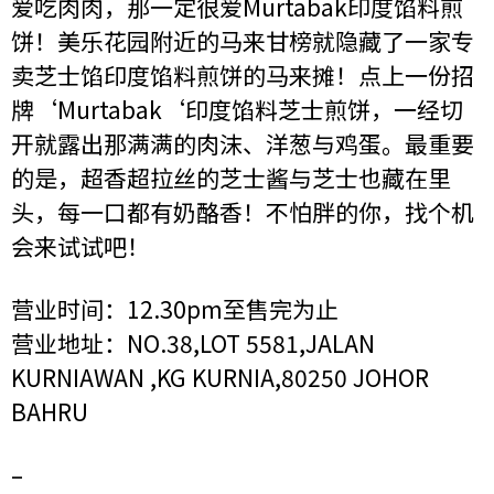
爱吃肉肉，那一定很爱Murtabak印度馅料煎
饼！美乐花园附近的马来甘榜就隐藏了一家专
卖芝士馅印度馅料煎饼的马来摊！点上一份招
牌‘Murtabak‘印度馅料芝士煎饼，一经切
开就露出那满满的肉沫、洋葱与鸡蛋。最重要
的是，超香超拉丝的芝士酱与芝士也藏在里
头，每一口都有奶酪香！不怕胖的你，找个机
会来试试吧！
营业时间：12.30pm至售完为止
营业地址：NO.38,LOT 5581,JALAN
KURNIAWAN ,KG KURNIA,80250 JOHOR
BAHRU
–