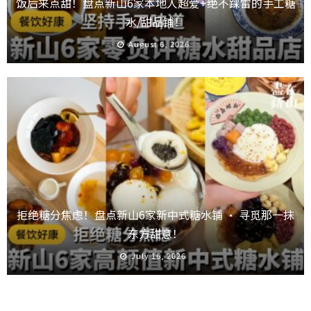
饭后来点甜！盘点新山6家本地人超爱+绝不踩雷的手工糖
水/甜品铺！
August 6, 2026
拒绝糖分焦虑！盘点新山6家新中式糖水铺 · 寻觅那一抹
东方甜意！
July 16, 2026