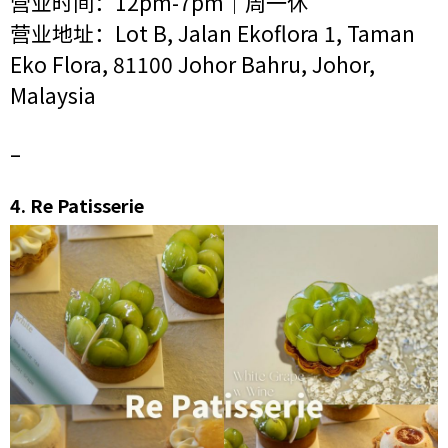
营业时间：12pm-7pm｜周一休
营业地址：Lot B, Jalan Ekoflora 1, Taman
Eko Flora, 81100 Johor Bahru, Johor,
Malaysia
–
4.
Re Patisserie