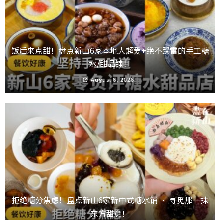
饭后来点甜！盘点新山6家本地人超爱+绝不踩雷的手工糖
水/甜品铺！
August 6, 2026
拒绝糖分焦虑！盘点新山6家新中式糖水铺 · 寻觅那一抹
东方甜意！