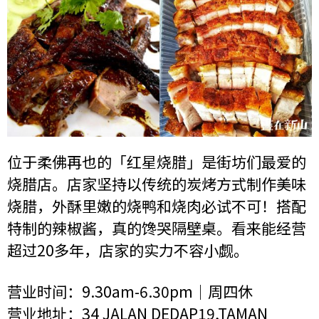
位于柔佛再也的「红星烧腊」是街坊们最爱的
烧腊店。店家坚持以传统的炭烤方式制作美味
烧腊，外酥里嫩的烧鸭和烧肉必试不可！搭配
特制的辣椒酱，真的馋哭隔壁桌。看来能经营
超过20多年，店家的实力不容小觑。
营业时间：9.30am-6.30pm｜周四休
营业地址：34 JALAN DEDAP19,TAMAN