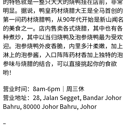
的特色就是一整只大大的烧鸭挂在店前，非常
明显。据说，鸭皇药材烧腊大王是全马首创的
第一间药材烧腊鸭，从90年代开始是新山闻名
的美食之一。店内售卖各式烧腊，其中也有各
种煮炒，其中以当归烧鸭及泡参烧鸭最为受欢
迎。泡参烧鸭外皮香脆，内里多汁柔嫩，加上
淋上的泡参酱，入口阵阵药材香加上独特的泡
参味与烧腊的结合，可以直接挑起你的食欲
哟！
营业时间：8am-6pm｜周三休
营业地址：28, Jalan Segget, Bandar Johor
Bahru, 80000 Johor Bahru, Johor
–