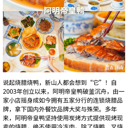
说起烧腊烧鸭，新山人都会想到“它”！自
2003年创立以来，阿明帝皇鸭破釜沉舟，由一
家小店摇身成如今拥有五家分行的连锁烧腊品
牌，拿下国内外餐饮品牌大奖与殊荣。多年
来，阿明帝皇鸭坚持使用炭烤方式提供现烤现
卖的烧腊，绝不使用冷冻肉。除了烧鸭、叉烧