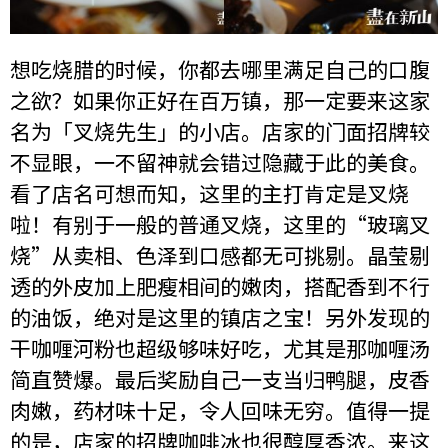
想吃烧腊的时候，你都去哪里满足自己的口腹
之欲？如果你正好在百万镇，那一定要来这家
名为「叉烧先生」的小店。店家的门面招牌较
不显眼，一不留神就会错过隐藏于此的美食。
看了店名可想而知，这里的主打肯定是叉烧
啦！有别于一般的普通叉烧，这里的“玻璃叉
烧”从卖相、色泽到口感都无可挑剔。晶莹剔
透的外皮加上肥瘦相间的嫩肉，搭配香到不行
的油饭，绝对是这里的镇店之宝！另外发现的
干咖喱河粉也超级够味好吃，尤其是那咖喱汤
简直赞爆。最后奖励自己一支当归鸭腿，皮香
肉嫩，药材味十足，令人回味无穷。值得一提
的是，店家的招牌咖啡冰也很醇厚香浓。来这