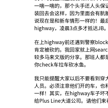
一喘一喘的，那个头手还人头保证不
装回去会这样，因为里面会有肮脏
说现在是和新车情形一样的！最后
highway，凌晨3点多才抵达JB
在上highway前还遇到警察bl
肯定被砍的。我回家就上网sea
较多马来文版的分享。那班人都
你check车拉车砍水鱼。
我只能提醒大家以后不要看到穿大道
人员。必须注意他们开的车，也
一样！其实，在highway车子坏不
给Plus Line大道公司。请他