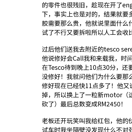
的零件也很残旧，趁现在开了engi
下，事实上也是对的，结果就要多
胶需要那么贵，他就说里面什么
试了不行又要拆啦所以人工会收
过后他们送我去附近的tesco se
他说修好会Call我和来载我，
在Tesco待到晚上10点30分，
没修好！我就问他们为什么要那
修好现在已经快11点多了！他又说
掉，所以换上了一粒新motor（这
砍了）最后总数变成RM2450！
老板还开玩笑叫我给红包，他的
试车时我坐隔壁没发现什么不对劲，