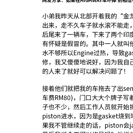
网友分享：如果在HIGHWAY车坏掉 别相
小弟我昨天从北部开着我的“金龙鱼
出来，走不久车子就水滚不能走
后尾来了一辆车，下来了两个印度人穿着
有怀疑是假冒的。其中一人就叫
水不够所以Engine过热，导致g
修，我又傻傻地说好，因为我自
的人来了就好可以解决问题了！
接着他们就把我的车拖去了出sena
车费RM80)，门口大大个牌子写着Plu
子也不少，然后工作人员就开始拆
piston进水，因为是gaske
果我不管继续走的话，piston会ja