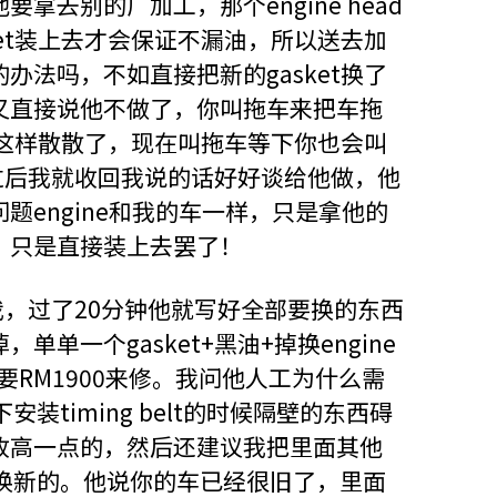
拿去别的厂加工，那个engine head
ket装上去才会保证不漏油，所以送去加
办法吗，不如直接把新的gasket换了
又直接说他不做了，你叫拖车来把车拖
拆这样散散了，现在叫拖车等下你也会叫
过后我就收回我说的话好好谈给他做，他
题engine和我的车一样，只是拿他的
，只是直接装上去罢了！
n给我，过了20分钟他就写好全部要换的东西
单一个gasket+黑油+掉换engine
要RM1900来修。我问他人工为什么需
装timing belt的时候隔壁的东西碍
收高一点的，然后还建议我把里面其他
 seal全部换新的。他说你的车已经很旧了，里面