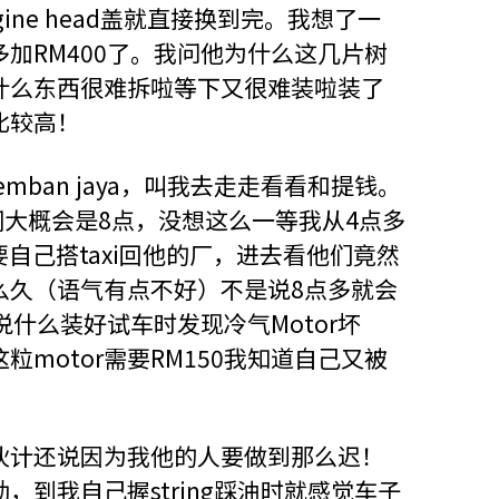
ne head盖就直接换到完。我想了一
加RM400了。我问他为什么这几片树
什么东西很难拆啦等下又很难装啦装了
比较高！
remban jaya，叫我去走走看看和提钱。
时间大概会是8点，没想这么一等我从4点多
还要自己搭taxi回他的厂，进去看他们竟然
么久（语气有点不好）不是说8点多就会
什么装好试车时发现冷气Motor坏
粒motor需要RM150我知道自己又被
伙计还说因为我他的人要做到那么迟！
到我自己握string踩油时就感觉车子