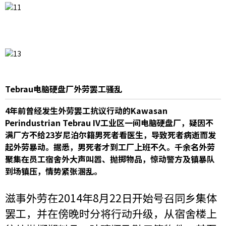
Tebrau电脑硬盘厂外劳罢工骚乱
4年前曾经发生外劳罢工抗议行动的Kawasan
Perindustrian Tebrau IV工业区一间电脑硬盘厂，疑因不
满厂方不给23岁尼泊尔籍男死者看医生，导致死者病逝而发
起外劳暴动。据悉，男死者才到工厂上班不久。千余名外劳
聚集在员工宿舍外大声叫嚣、抛掷物品，惊动警方及镇暴队
到场镇压，情势紧张溷乱。
滋事外劳在2014年8月22日开始号召同乡集体
罢工，并在傍晚时分将行动升级，从宿舍楼上