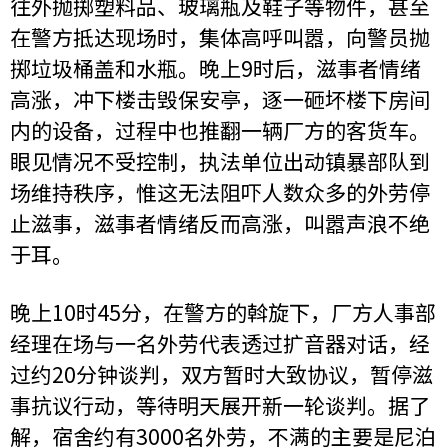
往外抛掷塑料品、玻璃瓶及鞋子等物件，甚至
在警方抵达现场时，集体高呼叫嚣，向警员抛
掷垃圾桶盖和水瓶。晚上9时后，滋事者情绪
高涨，冲下楼击毁保安亭，逐一砸坏楼下房间
内的设备，过程中也推翻一辆厂方的客货车。
眼见情况不受控制，执法单位出动镇暴部队到
场维持秩序，惟这无法阻吓人数众多的外劳停
止滋事，滋事者情绪反而高涨，叫嚣声浪不绝
于耳。
晚上10时45分，在警方的斡旋下，厂方人事部
经理在场与一名外劳代表透过扩音器对话，经
过约20分钟谈判，双方暂时大致协议，暂停滋
事抗议行动，等待明天展开新一轮谈判。据了
解，宿舍约有3000名外劳，不满的主要是尼泊