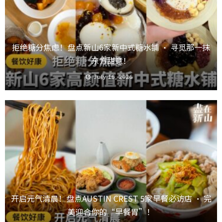
拒绝糖分焦虑！盘点新山6家新中式糖水铺 · 寻觅那一抹
东方甜意！
July 16, 2026
开启元气清晨！盘点AUSTIN CREST 5家早餐必访店 · 完
美迎合你的“早餐胃”！