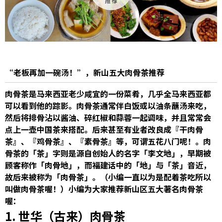
“老板再加一碗汤！”，新山五大肉骨茶推荐
肉骨茶是马来西亚老少咸宜的一份菜肴，几乎全马来西亚都
可以看到他的踪影。肉骨茶通常伴白饭或以油条蘸汤来吃，
然后将排骨沾以酱油、碎红椒和蒜蓉一起调味，并且常常会
点上一壶中国茶来搭配。后来甚至有业者改良成『干肉骨
茶』、『鸡骨茶』、『素骨茶』等，可谓五花八门呢！。肉
骨茶的「茶」字则是源自创始人的名字「李文地」，早期被
顾客称作「肉骨地」，而福建话中的「地」与「茶」音近，
故后来被称为「肉骨茶」。（小编一直以为是配着茶吃所以
叫做肉骨茶喔！）小编为大家推荐新山区五大著名肉骨茶
喔：
1.
世华（古来）肉骨茶