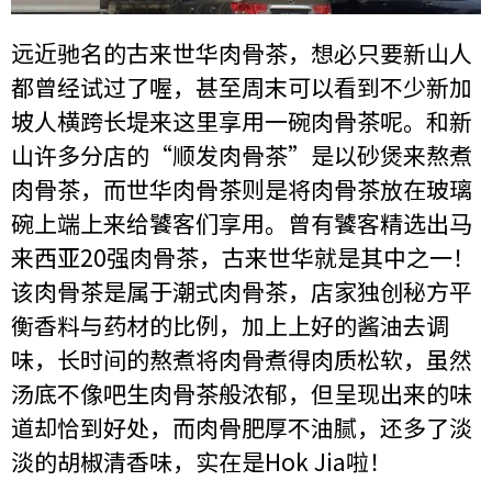
远近驰名的古来世华肉骨茶，想必只要新山人
都曾经试过了喔，甚至周末可以看到不少新加
坡人横跨长堤来这里享用一碗肉骨茶呢。和新
山许多分店的“顺发肉骨茶”是以砂煲来熬煮
肉骨茶，而世华肉骨茶则是将肉骨茶放在玻璃
碗上端上来给饕客们享用。曾有饕客精选出马
来西亚20强肉骨茶，古来世华就是其中之一！
该肉骨茶是属于潮式肉骨茶，店家独创秘方平
衡香料与药材的比例，加上上好的酱油去调
味，长时间的熬煮将肉骨煮得肉质松软，虽然
汤底不像吧生肉骨茶般浓郁，但呈现出来的味
道却恰到好处，而肉骨肥厚不油腻，还多了淡
淡的胡椒清香味，实在是Hok Jia啦！