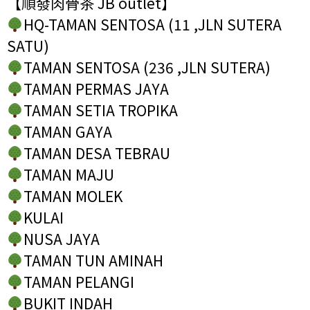
【順發肉骨茶 JB outlet】
HQ-TAMAN SENTOSA (11 ,JLN SUTERA
SATU)
TAMAN SENTOSA (236 ,JLN SUTERA)
TAMAN PERMAS JAYA
TAMAN SETIA TROPIKA
TAMAN GAYA
TAMAN DESA TEBRAU
TAMAN MAJU
TAMAN MOLEK
KULAI
NUSA JAYA
TAMAN TUN AMINAH
TAMAN PELANGI
BUKIT INDAH