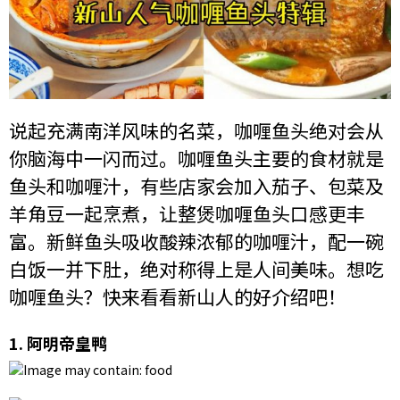
说起充满南洋风味的名菜，咖喱鱼头绝对会从
你脑海中一闪而过。咖喱鱼头主要的食材就是
鱼头和咖喱汁，有些店家会加入茄子、包菜及
羊角豆一起烹煮，让整煲咖喱鱼头口感更丰
富。新鲜鱼头吸收酸辣浓郁的咖喱汁，配一碗
白饭一并下肚，绝对称得上是人间美味。想吃
咖喱鱼头？快来看看新山人的好介绍吧！
1.
阿明帝皇鸭