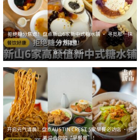
拒绝糖分焦虑！盘点新山6家新中式糖水铺 · 寻觅那一抹
东方甜意！
July 16, 2026
开启元气清晨！盘点AUSTIN CREST 5家早餐必访店 · 完
美迎合你的“早餐胃”！